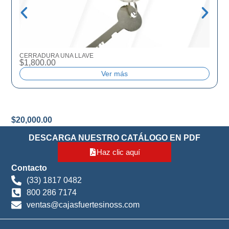
CERRADURA UNA LLAVE
$
1,800.00
Ver más
$
20,000.00
DESCARGA NUESTRO CATÁLOGO EN PDF
Haz clic aquí
Contacto
(33) 1817 0482
800 286 7174
ventas@cajasfuertesinoss.com